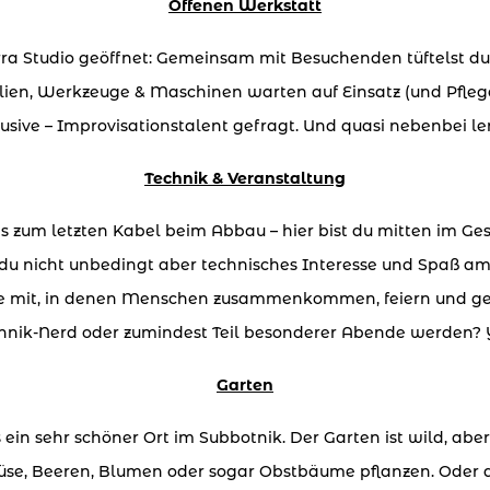
Offenen Werkstatt
erra Studio geöffnet: Gemeinsam mit Besuchenden tüftelst du
lien, Werkzeuge & Maschinen warten auf Einsatz (und Pflege).
sive – Improvisationstalent gefragt. Und quasi
nebenbei le
Technik & Veranstaltung
 zum letzten Kabel beim Abbau – hier bist du mitten im Ges
 du nicht unbedingt aber technisches Interesse und Spaß 
e mit, in denen Menschen zusammenkommen, feiern und genie
hnik-Nerd oder zumindest Teil besonderer Abende werden? 
Garten
in sehr schöner Ort im Subbotnik. Der Garten ist wild, abe
e, Beeren, Blumen oder sogar Obstbäume pflanzen. Oder a