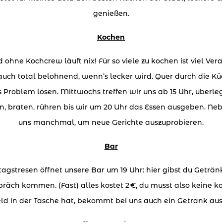
genießen.
Kochen
nd ohne Kochcrew läuft nix! Für so viele zu kochen ist viel
 auch total belohnend, wenn’s lecker wird. Quer durch die K
 Problem lösen. Mittwochs treffen wir uns ab 15 Uhr, überl
eln, braten, rühren bis wir um 20 Uhr das Essen ausgeben. 
uns manchmal, um neue Gerichte auszuprobieren.
Bar
tagstresen öffnet unsere Bar um 19 Uhr: hier gibst du Geträ
äch kommen. (Fast) alles kostet 2 €, du musst also keine 
ld in der Tasche hat, bekommt bei uns auch ein Getränk aus 