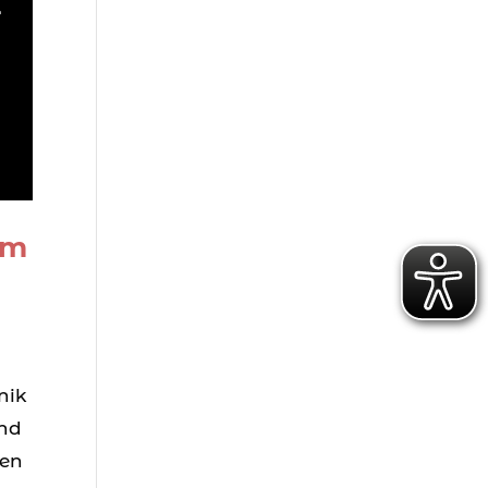
um
nik
und
den