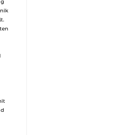
ng
nik
t.
eten
d
it
nd